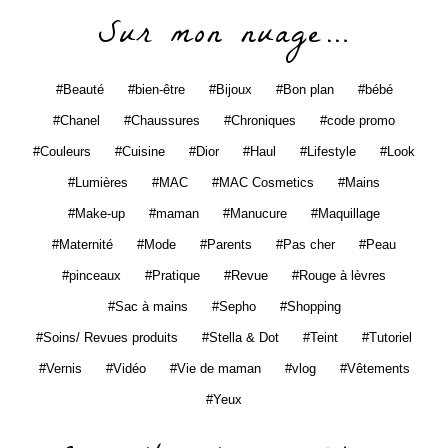
Sur mon nuage…
Beauté
bien-être
Bijoux
Bon plan
bébé
Chanel
Chaussures
Chroniques
code promo
Couleurs
Cuisine
Dior
Haul
Lifestyle
Look
Lumières
MAC
MAC Cosmetics
Mains
Make-up
maman
Manucure
Maquillage
Maternité
Mode
Parents
Pas cher
Peau
pinceaux
Pratique
Revue
Rouge à lèvres
Sac à mains
Sepho
Shopping
Soins/ Revues produits
Stella & Dot
Teint
Tutoriel
Vernis
Vidéo
Vie de maman
vlog
Vêtements
Yeux