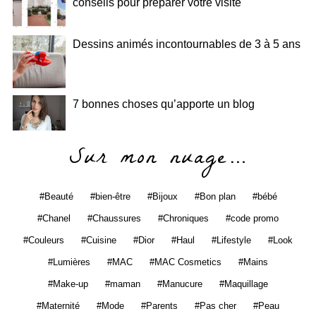
conseils pour préparer votre visite
Dessins animés incontournables de 3 à 5 ans
7 bonnes choses qu’apporte un blog
Sur mon nuage…
Beauté
bien-être
Bijoux
Bon plan
bébé
Chanel
Chaussures
Chroniques
code promo
Couleurs
Cuisine
Dior
Haul
Lifestyle
Look
Lumières
MAC
MAC Cosmetics
Mains
Make-up
maman
Manucure
Maquillage
Maternité
Mode
Parents
Pas cher
Peau