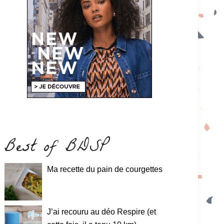
Best of BDSP
Ma recette du pain de courgettes
J’ai recouru au déo Respire (et