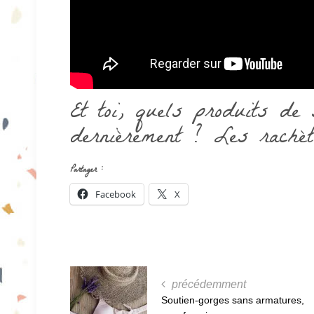
Et toi, quels produits de 
dernièrement ? Les rachèt
Partager :
Facebook
X
précédemment
Soutien-gorges sans armatures,