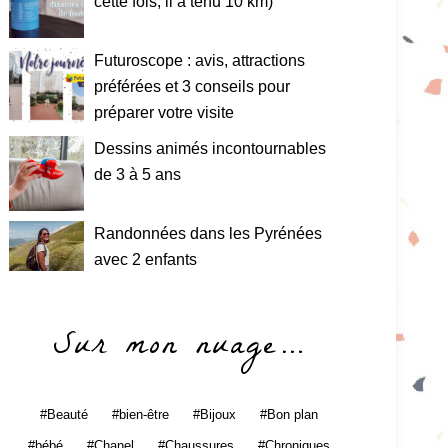
cette fois, il a tenu 10 km)
Futuroscope : avis, attractions
préférées et 3 conseils pour
préparer votre visite
Dessins animés incontournables
de 3 à 5 ans
Randonnées dans les Pyrénées
avec 2 enfants
Sur mon nuage…
Beauté
bien-être
Bijoux
Bon plan
bébé
Chanel
Chaussures
Chroniques