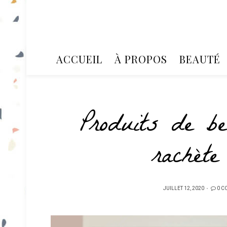
ACCUEIL
À PROPOS
BEAUTÉ
Produits de be
rachèt
PUBLIÉ
JUILLET 12, 2020
0 C
SUR