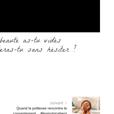
beauté as-tu vidés
eras-tu sans hésiter ?
suivant
Quand la politesse rencontre le
consentement… #lesmotsiceberg