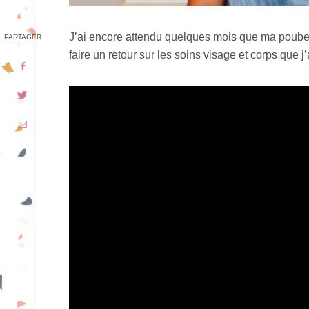
J’ai encore attendu quelques mois que ma poube
PARTAGER
faire un retour sur les soins visage et corps que 