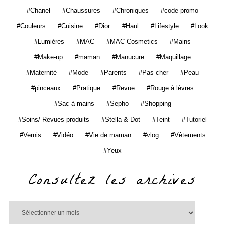
Chanel
Chaussures
Chroniques
code promo
Couleurs
Cuisine
Dior
Haul
Lifestyle
Look
Lumières
MAC
MAC Cosmetics
Mains
Make-up
maman
Manucure
Maquillage
Maternité
Mode
Parents
Pas cher
Peau
pinceaux
Pratique
Revue
Rouge à lèvres
Sac à mains
Sepho
Shopping
Soins/ Revues produits
Stella & Dot
Teint
Tutoriel
Vernis
Vidéo
Vie de maman
vlog
Vêtements
Yeux
Consultez les archives