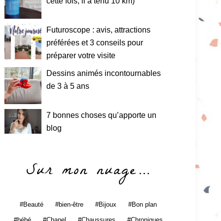
cette fois, il a tenu 10 km)
Futuroscope : avis, attractions
préférées et 3 conseils pour
préparer votre visite
Dessins animés incontournables
de 3 à 5 ans
7 bonnes choses qu’apporte un
blog
Sur mon nuage…
Beauté
bien-être
Bijoux
Bon plan
bébé
Chanel
Chaussures
Chroniques