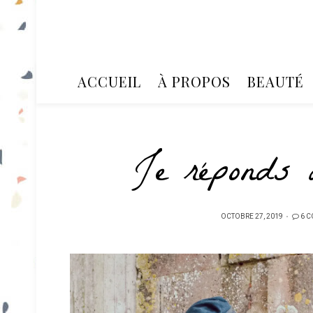
ACCUEIL
À PROPOS
BEAUTÉ
Je réponds 
PUBLIÉ
OCTOBRE 27, 2019
6 
SUR