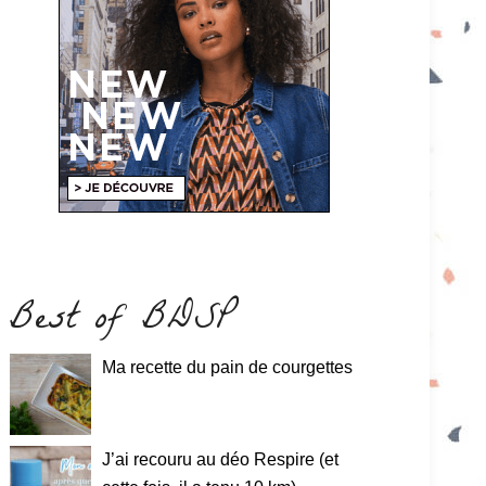
Best of BDSP
Ma recette du pain de courgettes
J’ai recouru au déo Respire (et