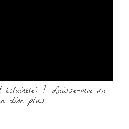
et éclairé(e) ? Laisse-moi un
en dire plus.