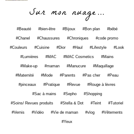
Sur mon nuage…
Beauté
bien-être
Bijoux
Bon plan
bébé
Chanel
Chaussures
Chroniques
code promo
Couleurs
Cuisine
Dior
Haul
Lifestyle
Look
Lumières
MAC
MAC Cosmetics
Mains
Make-up
maman
Manucure
Maquillage
Maternité
Mode
Parents
Pas cher
Peau
pinceaux
Pratique
Revue
Rouge à lèvres
Sac à mains
Sepho
Shopping
Soins/ Revues produits
Stella & Dot
Teint
Tutoriel
Vernis
Vidéo
Vie de maman
vlog
Vêtements
Yeux