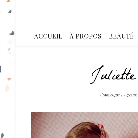
ACCUEIL
À PROPOS
BEAUTÉ
Juliett
PUBLIÉ
FÉVRIER 6, 2019
2 CO
SUR