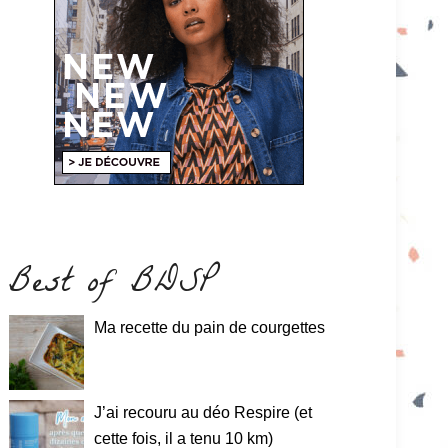
Best of BDSP
Ma recette du pain de courgettes
J’ai recouru au déo Respire (et
cette fois, il a tenu 10 km)