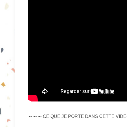
➸ ➸ ➸ CE QUE JE PORTE DANS CETTE VIDÉO