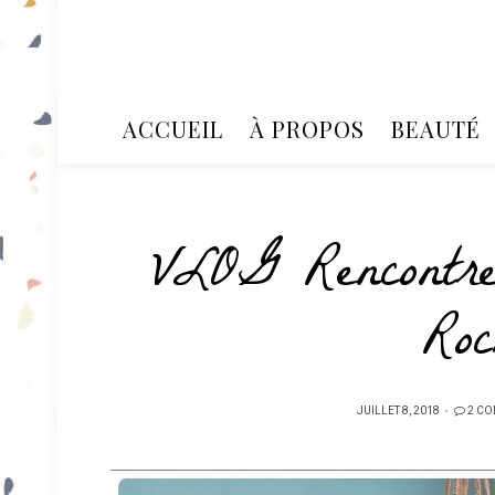
ACCUEIL
À PROPOS
BEAUTÉ
VLOG Rencontre
Roc
PUBLIÉ
JUILLET 8, 2018
2 CO
SUR