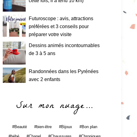
cette fois, il a tenu 10 km)
Futuroscope : avis, attractions
préférées et 3 conseils pour
préparer votre visite
Dessins animés incontournables
de 3 à 5 ans
Randonnées dans les Pyrénées
avec 2 enfants
Sur mon nuage…
Beauté
bien-être
Bijoux
Bon plan
bébé
Chanel
Chaussures
Chroniques