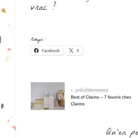
vrac ?
Partager :
Facebook
X
précédemment
Best of Clarins – 7 favoris chez
Clarins
Qu'en p