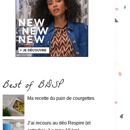
Best of BDSP
Ma recette du pain de courgettes
J’ai recouru au déo Respire (et