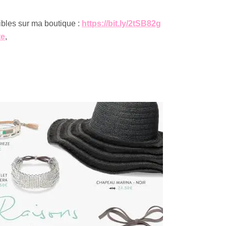
nibles sur ma boutique :
https://bit.ly/2tSB82g
te
,