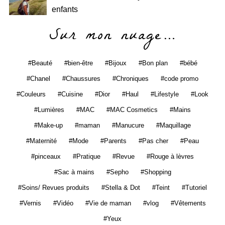
enfants
Sur mon nuage…
Beauté
bien-être
Bijoux
Bon plan
bébé
Chanel
Chaussures
Chroniques
code promo
Couleurs
Cuisine
Dior
Haul
Lifestyle
Look
Lumières
MAC
MAC Cosmetics
Mains
Make-up
maman
Manucure
Maquillage
Maternité
Mode
Parents
Pas cher
Peau
pinceaux
Pratique
Revue
Rouge à lèvres
Sac à mains
Sepho
Shopping
Soins/ Revues produits
Stella & Dot
Teint
Tutoriel
Vernis
Vidéo
Vie de maman
vlog
Vêtements
Yeux