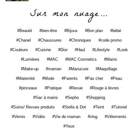
Sur mon nuage…
Beauté
bien-être
Bijoux
Bon plan
bébé
Chanel
Chaussures
Chroniques
code promo
Couleurs
Cuisine
Dior
Haul
Lifestyle
Look
Lumières
MAC
MAC Cosmetics
Mains
Make-up
maman
Manucure
Maquillage
Maternité
Mode
Parents
Pas cher
Peau
pinceaux
Pratique
Revue
Rouge à lèvres
Sac à mains
Sepho
Shopping
Soins/ Revues produits
Stella & Dot
Teint
Tutoriel
Vernis
Vidéo
Vie de maman
vlog
Vêtements
Yeux