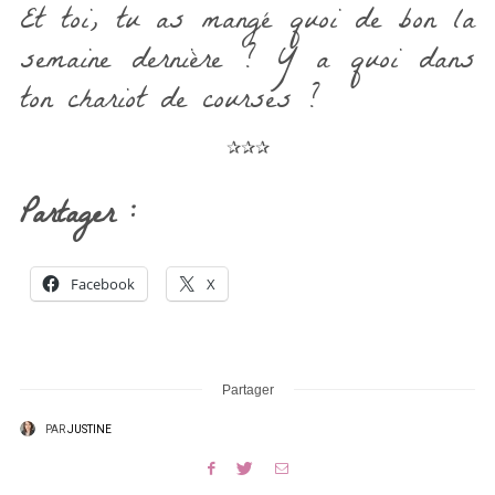
Et toi, tu as mangé quoi de bon la
semaine dernière ? Y a quoi dans
ton chariot de courses ?
✰✰✰
Partager :
Facebook
X
Partager
PAR
JUSTINE