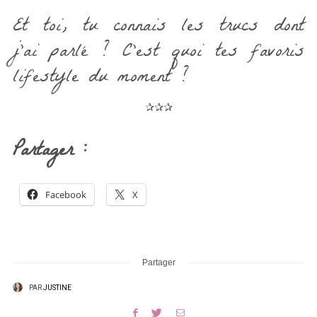
Et toi, tu connais les trucs dont
j’ai parlé ? C’est quoi tes favoris
lifestyle du moment ?
✰✰✰
Partager :
Facebook
X
Partager
PAR
JUSTINE