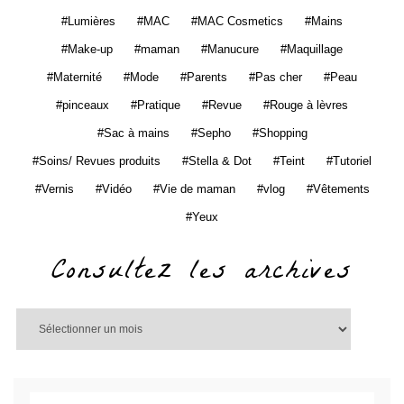
Lumières
MAC
MAC Cosmetics
Mains
Make-up
maman
Manucure
Maquillage
Maternité
Mode
Parents
Pas cher
Peau
pinceaux
Pratique
Revue
Rouge à lèvres
Sac à mains
Sepho
Shopping
Soins/ Revues produits
Stella & Dot
Teint
Tutoriel
Vernis
Vidéo
Vie de maman
vlog
Vêtements
Yeux
Consultez les archives