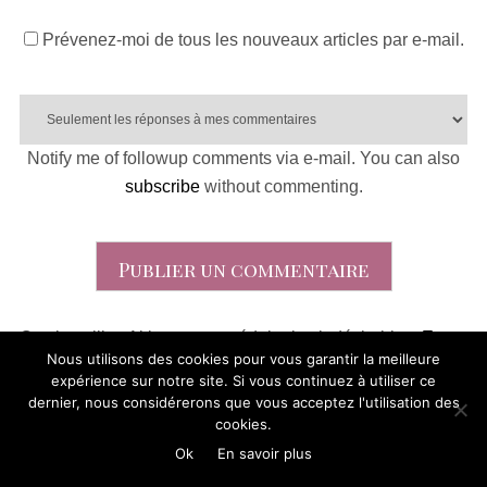
Prévenez-moi de tous les nouveaux articles par e-mail.
Notify me of followup comments via e-mail. You can also
subscribe
without commenting.
Ce site utilise Akismet pour réduire les indésirables.
En
Nous utilisons des cookies pour vous garantir la meilleure
savoir plus sur la façon dont les données de vos
expérience sur notre site. Si vous continuez à utiliser ce
commentaires sont traitées
.
dernier, nous considérerons que vous acceptez l'utilisation des
cookies.
3 Commentaires
Ok
En savoir plus