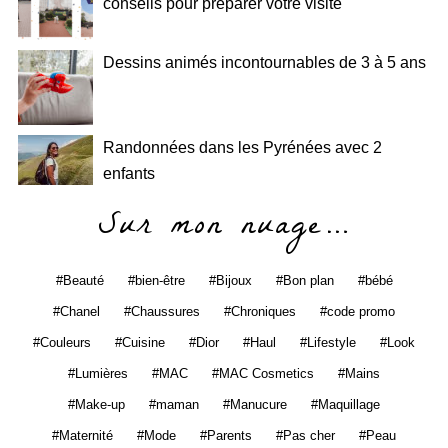
conseils pour préparer votre visite
Dessins animés incontournables de 3 à 5 ans
Randonnées dans les Pyrénées avec 2
enfants
Sur mon nuage…
Beauté
bien-être
Bijoux
Bon plan
bébé
Chanel
Chaussures
Chroniques
code promo
Couleurs
Cuisine
Dior
Haul
Lifestyle
Look
Lumières
MAC
MAC Cosmetics
Mains
Make-up
maman
Manucure
Maquillage
Maternité
Mode
Parents
Pas cher
Peau