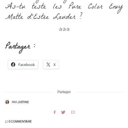
As-tu testé les Pure Color Envy
Matte d’Estée Lauder ?
✰✰✰
Partager :
Facebook
X
Partager
PAR
JUSTINE
0 COMMENTAIRE