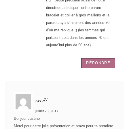
PS : petite précision aussi de notre
directrice artistique : cette parure
bracelet et collier à gros maillons et la
parure Jaya s’inspirent des années 70
d’où ma réplique ;) (les femmes qui
portaient cela dans les années 70 ont
aujourd’hui plus de 50 ans)
RÉPONDRE
cecili
juillet 23, 2017
Bonjour Justine
Merci pour cette jolie présentation et bravo pour ta première