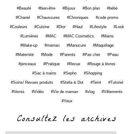
Beauté
bien-être
Bijoux
Bon plan
bébé
Chanel
Chaussures
Chroniques
code promo
Couleurs
Cuisine
Dior
Haul
Lifestyle
Look
Lumières
MAC
MAC Cosmetics
Mains
Make-up
maman
Manucure
Maquillage
Maternité
Mode
Parents
Pas cher
Peau
pinceaux
Pratique
Revue
Rouge à lèvres
Sac à mains
Sepho
Shopping
Soins/ Revues produits
Stella & Dot
Teint
Tutoriel
Vernis
Vidéo
Vie de maman
vlog
Vêtements
Yeux
Consultez les archives