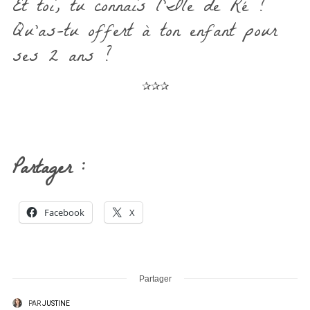
Et toi, tu connais l’Île de Ré ?
Qu’as-tu offert à ton enfant pour
ses 2 ans ?
✰✰✰
Partager :
Facebook
X
Partager
PAR
JUSTINE