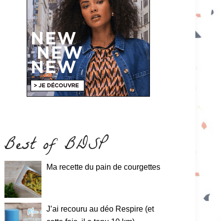
Best of BDSP
Ma recette du pain de courgettes
J’ai recouru au déo Respire (et