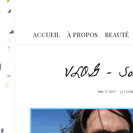
ACCUEIL
À PROPOS
BEAUTÉ
VLOG – Sor
PUBLIÉ
MAI 17, 2017
7 COM
SUR