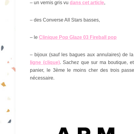
– un vernis gris vu
dans cet article
,
– des Converse All Stars basses,
– le
Clinique Pop Glaze 03 Fireball pop
– bijoux (sauf les bagues aux annulaires) de l
ligne (clique)
. Sachez que sur ma boutique, et
panier, le 3ème le moins cher des trois pas
nécessaire.