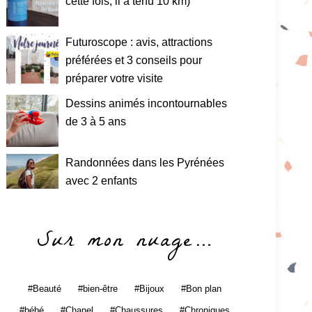
cette fois, il a tenu 10 km)
Futuroscope : avis, attractions
préférées et 3 conseils pour
préparer votre visite
Dessins animés incontournables
de 3 à 5 ans
Randonnées dans les Pyrénées
avec 2 enfants
Sur mon nuage…
Beauté
bien-être
Bijoux
Bon plan
bébé
Chanel
Chaussures
Chroniques