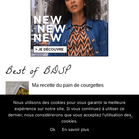
Best of BDSP
Ma recette du pain de courgettes
Nous utilisons des cookies pour vous garantir la meilleure
expérience sur notre site. Si vous continuez à utiliser ce
J’ai recouru au déo Respire (et cette fois, il a
dernier, nous considérerons que vous acceptez l'utilisation des
tenu 10 km)
cookies.
Ok
En savoir plus
Futuroscope : avis, attractions préférées et 3