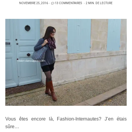
PUBLIÉ
NOVEMBRE 25, 2016
13 COMMENTAIRES
2 MIN. DE LECTURE
SUR
Vous êtes encore là, Fashion-Internautes? J’en étais
sûre…