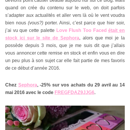
devions point causer beauté aujourd’hui sur ce blog. Mais
quand on crée du contenu sur le web, on doit parfois
s’adapter aux actualités et aller vers là où le vent voudra
bien nous
(vous?)
porter. Ainsi, c’est parce que hier soir,
j’ai vu que cette palette
Love Flush Too Faced
était en
stock ici
sur le site de Sephora
, alors que moi je la
possède depuis 3 mois, que je me suis dit que j’allais
vous annoncer cette remise en stock et enfin vous en dire
un peu plus à son sujet car elle fait partie de mes favoris
de ce début d’année 2016.
Chez
Sephora
, -25% sur vos achats du 29 avril au 14
mai 2016 avec le code
FREGFDAZ9JJG6
.