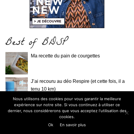
Best of BDSP
Ma recette du pain de courgettes
J’ai recouru au déo Respire (et cette fois, il a
tenu 10 km)
Nous utilisons des cookies pour vous garantir la meilleure
expérience sur notre site. Si vous continuez à utiliser ce
Futuroscope : avis, attractions préférées et 3
dernier, nous considérerons que vous acceptez l'utilisation des
conseils pour préparer votre visite
cookies.
Ok
En savoir plus
Dessins animés incontournables de 3 à 5 ans