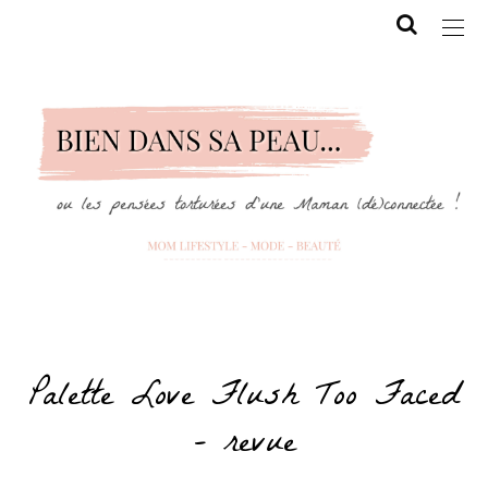
Palette Love Flush Too Faced
– revue