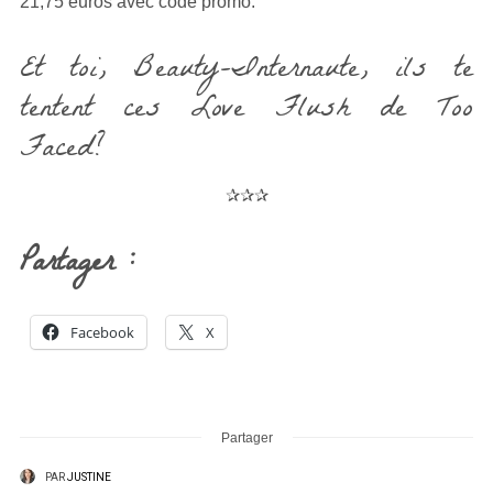
21,75 euros avec code promo.
Et toi, Beauty-Internaute, ils te
tentent ces Love Flush de Too
Faced?
✰✰✰
Partager :
Facebook
X
Partager
PAR
JUSTINE