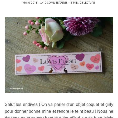
PUBLIÉ
MAI 6, 2016
10 COMMENTAIRES
5 MIN. DE LECTURE
SUR
Salut les endives ! On va parler d’un objet coquet et girly
pour donner bonne mine et rendre le teint beau ! Nous ne