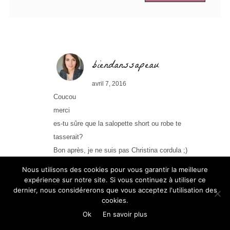
biendanssapeau
avril 7, 2016
Coucou
merci
es-tu sûre que la salopette short ou robe te
tasserait?
Bon après, je ne suis pas Christina cordula ;)
Oui, j’aime aussi lui en mettre des salopettes,
Nous utilisons des cookies pour vous garantir la meilleure
mais plutôt les salopettes shorts en été ;)
expérience sur notre site. Si vous continuez à utiliser ce
dernier, nous considérerons que vous acceptez l'utilisation des
cookies.
bisous
Ok
En savoir plus