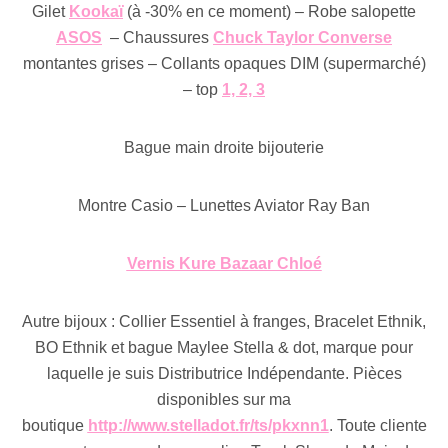
Gilet
Kookaï
(à -30% en ce moment) – Robe salopette
ASOS
– Chaussures
Chuck Taylor Converse
montantes grises – Collants opaques DIM (supermarché)
– top
1, 2, 3
Bague main droite bijouterie
Montre Casio – Lunettes Aviator Ray Ban
Vernis Kure Bazaar Chloé
Autre bijoux : Collier Essentiel à franges, Bracelet Ethnik,
BO Ethnik et bague Maylee Stella & dot, marque pour
laquelle je suis Distributrice Indépendante. Pièces
disponibles sur ma
boutique
http://www.stelladot.fr/ts/pkxnn1
. Toute cliente