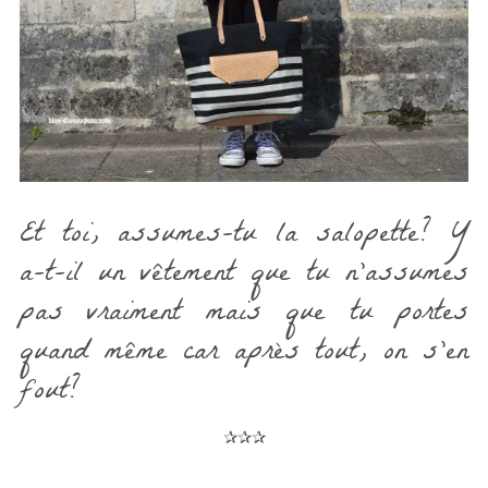
Et toi, assumes-tu la salopette? Y
a-t-il un vêtement que tu n’assumes
pas vraiment mais que tu portes
quand même car après tout, on s’en
fout?
✰✰✰