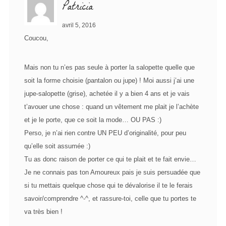
Patricia
avril 5, 2016
Coucou,
Mais non tu n’es pas seule à porter la salopette quelle que
soit la forme choisie (pantalon ou jupe) ! Moi aussi j’ai une
jupe-salopette (grise), achetée il y a bien 4 ans et je vais
t’avouer une chose : quand un vêtement me plait je l’achète
et je le porte, que ce soit la mode… OU PAS :)
Perso, je n’ai rien contre UN PEU d’originalité, pour peu
qu’elle soit assumée :)
Tu as donc raison de porter ce qui te plait et te fait envie…
Je ne connais pas ton Amoureux pais je suis persuadée que
si tu mettais quelque chose qui te dévalorise il te le ferais
savoir/comprendre ^-^, et rassure-toi, celle que tu portes te
va très bien !