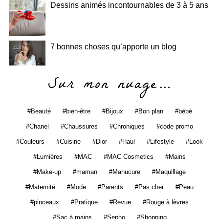
Dessins animés incontournables de 3 à 5 ans
7 bonnes choses qu’apporte un blog
Sur mon nuage…
Beauté
bien-être
Bijoux
Bon plan
bébé
Chanel
Chaussures
Chroniques
code promo
Couleurs
Cuisine
Dior
Haul
Lifestyle
Look
Lumières
MAC
MAC Cosmetics
Mains
Make-up
maman
Manucure
Maquillage
Maternité
Mode
Parents
Pas cher
Peau
pinceaux
Pratique
Revue
Rouge à lèvres
Sac à mains
Sepho
Shopping