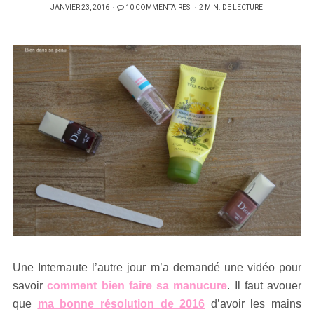
PUBLIÉ
JANVIER 23, 2016
10 COMMENTAIRES
2 MIN. DE LECTURE
SUR
Une Internaute l’autre jour m’a demandé une vidéo pour
savoir
comment bien faire sa manucure
. Il faut avouer
que
ma bonne résolution de 2016
d’avoir les mains