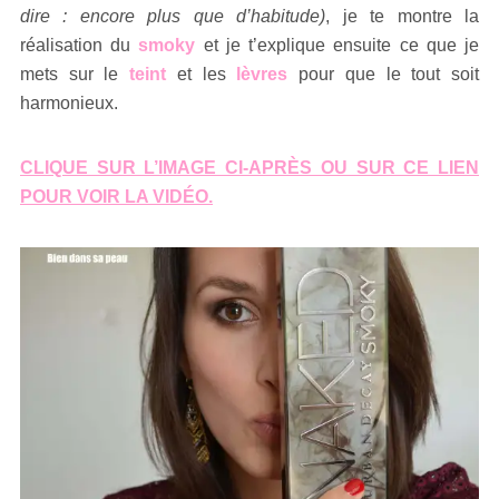
dire : encore plus que d’habitude)
, je te montre la
réalisation du
smoky
et je t’explique ensuite ce que je
mets sur le
teint
et les
lèvres
pour que le tout soit
harmonieux.
CLIQUE SUR L’IMAGE CI-APRÈS OU SUR CE LIEN
POUR VOIR LA VIDÉO.