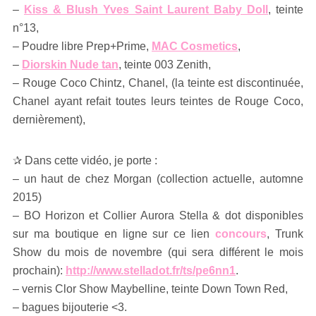
–
Kiss & Blush Yves Saint Laurent Baby Doll
, teinte
n°13,
– Poudre libre Prep+Prime,
MAC Cosmetics
,
–
Diorskin Nude tan
, teinte 003 Zenith,
– Rouge Coco Chintz, Chanel, (la teinte est discontinuée,
Chanel ayant refait toutes leurs teintes de Rouge Coco,
dernièrement),
✰ Dans cette vidéo, je porte :
– un haut de chez Morgan (collection actuelle, automne
2015)
– BO Horizon et Collier Aurora Stella & dot disponibles
sur ma boutique en ligne sur ce lien
concours
, Trunk
Show du mois de novembre (qui sera différent le mois
prochain):
http://www.stelladot.fr/ts/pe6nn1
.
– vernis Clor Show Maybelline, teinte Down Town Red,
– bagues bijouterie <3.