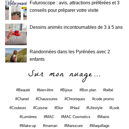
Futuroscope : avis, attractions préférées et 3
conseils pour préparer votre visite
Dessins animés incontournables de 3 à 5 ans
Randonnées dans les Pyrénées avec 2
enfants
Sur mon nuage…
Beauté
bien-être
Bijoux
Bon plan
bébé
Chanel
Chaussures
Chroniques
code promo
Couleurs
Cuisine
Dior
Haul
Lifestyle
Look
Lumières
MAC
MAC Cosmetics
Mains
Make-up
maman
Manucure
Maquillage