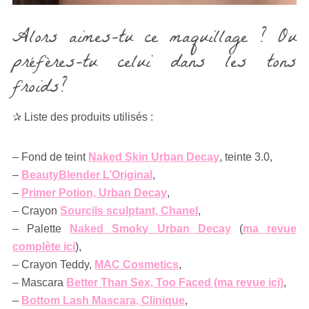
Alors aimes-tu ce maquillage ? Ou
préfères-tu celui dans les tons
froids?
✰ Liste des produits utilisés :
– Fond de teint
Naked Skin Urban Decay
, teinte 3.0,
–
BeautyBlender L’Original
,
–
Primer Potion, Urban Decay
,
– Crayon
Sourcils sculptant, Chanel
,
– Palette
Naked Smoky Urban Decay
(
ma revue
complète ici
),
– Crayon Teddy,
MAC Cosmetics
,
– Mascara
Better Than Sex, Too Faced (ma revue ici)
,
–
Bottom Lash Mascara, Clinique
,