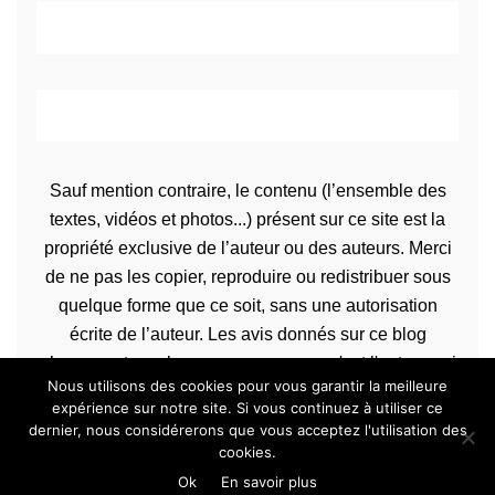
Sauf mention contraire, le contenu (l’ensemble des
textes, vidéos et photos...) présent sur ce site est la
propriété exclusive de l’auteur ou des auteurs. Merci
de ne pas les copier, reproduire ou redistribuer sous
quelque forme que ce soit, sans une autorisation
écrite de l’auteur. Les avis donnés sur ce blog
n’engagent que la propre personne qu'est l'auteur qui
Nous utilisons des cookies pour vous garantir la meilleure
les rédige.
expérience sur notre site. Si vous continuez à utiliser ce
dernier, nous considérerons que vous acceptez l'utilisation des
cookies.
Copyrights Bien dans sa peau © 2013-2020 Tous droits réservés
Ok
En savoir plus