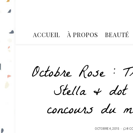
ACCUEIL
À PROPOS
BEAUTÉ
Octobre Rose : 
Stella & dot
concours du m
PUBLIÉ
OCTOBRE 4, 2015
8 C