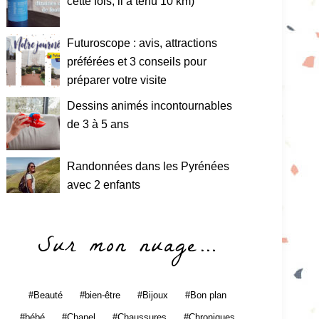
cette fois, il a tenu 10 km)
Futuroscope : avis, attractions
préférées et 3 conseils pour
préparer votre visite
Dessins animés incontournables
de 3 à 5 ans
Randonnées dans les Pyrénées
avec 2 enfants
Sur mon nuage…
Beauté
bien-être
Bijoux
Bon plan
bébé
Chanel
Chaussures
Chroniques