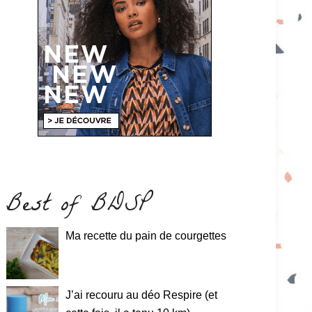
Best of BDSP
Ma recette du pain de courgettes
J’ai recouru au déo Respire (et