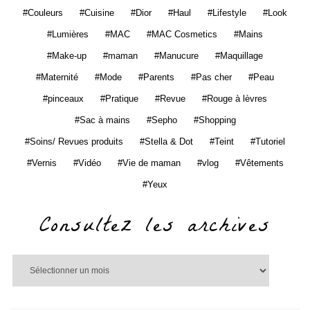
Couleurs
Cuisine
Dior
Haul
Lifestyle
Look
Lumières
MAC
MAC Cosmetics
Mains
Make-up
maman
Manucure
Maquillage
Maternité
Mode
Parents
Pas cher
Peau
pinceaux
Pratique
Revue
Rouge à lèvres
Sac à mains
Sepho
Shopping
Soins/ Revues produits
Stella & Dot
Teint
Tutoriel
Vernis
Vidéo
Vie de maman
vlog
Vêtements
Yeux
Consultez les archives