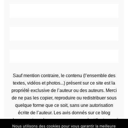
Sauf mention contraire, le contenu (l’ensemble des
textes, vidéos et photos...) présent sur ce site est la
propriété exclusive de l’auteur ou des auteurs. Merci
de ne pas les copier, reproduire ou redistribuer sous
quelque forme que ce soit, sans une autorisation
écrite de l’auteur. Les avis donnés sur ce blog
n’engagent que la propre personne qu'est l'auteur qui
Nous utilisons des cookies pour vous garantir la meilleure
les rédige.