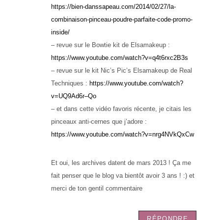
https://bien-danssapeau.com/2014/02/27/la-
combinaison-pinceau-poudre-parfaite-code-promo-
inside/
– revue sur le Bowtie kit de Elsamakeup :
https://www.youtube.com/watch?v=q4t6rxc2B3s
– revue sur le kit Nic’s Pic’s Elsamakeup de Real
Techniques :
https://www.youtube.com/watch?
v=UQ9Ad6r–Qo
– et dans cette vidéo favoris récente, je citais les
pinceaux anti-cernes que j’adore :
https://www.youtube.com/watch?v=nrg4NVkQxCw
Et oui, les archives datent de mars 2013 ! Ça me
fait penser que le blog va bientôt avoir 3 ans ! :) et
merci de ton gentil commentaire
RÉPONDRE