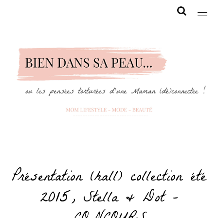
Présentation (hall) collection été
2015, Stella & Dot –