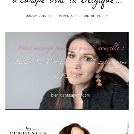
d’Europe dont la Belgique…
PUBLIÉ
MARS 28, 2015
1 COMMENTAIRE
1 MIN. DE LECTURE
SUR