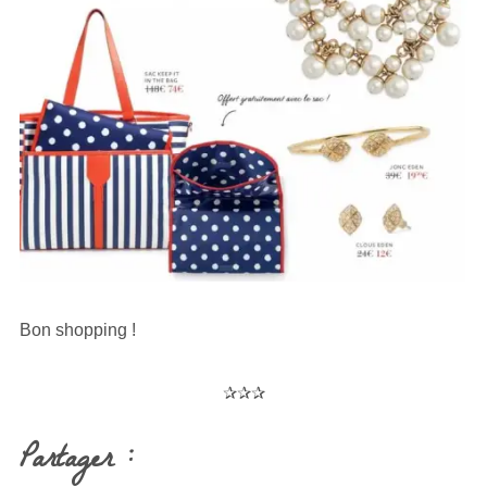
Bon shopping !
✰✰✰
Partager :