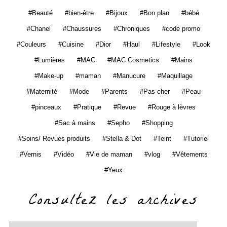
Beauté
bien-être
Bijoux
Bon plan
bébé
Chanel
Chaussures
Chroniques
code promo
Couleurs
Cuisine
Dior
Haul
Lifestyle
Look
Lumières
MAC
MAC Cosmetics
Mains
Make-up
maman
Manucure
Maquillage
Maternité
Mode
Parents
Pas cher
Peau
pinceaux
Pratique
Revue
Rouge à lèvres
Sac à mains
Sepho
Shopping
Soins/ Revues produits
Stella & Dot
Teint
Tutoriel
Vernis
Vidéo
Vie de maman
vlog
Vêtements
Yeux
Consultez les archives