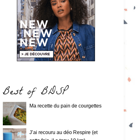
Best of BDSP
Ma recette du pain de courgettes
J’ai recouru au déo Respire (et