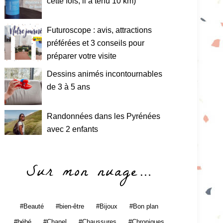
cette fois, il a tenu 10 km)
Futuroscope : avis, attractions
préférées et 3 conseils pour
préparer votre visite
Dessins animés incontournables
de 3 à 5 ans
Randonnées dans les Pyrénées
avec 2 enfants
Sur mon nuage…
Beauté
bien-être
Bijoux
Bon plan
bébé
Chanel
Chaussures
Chroniques