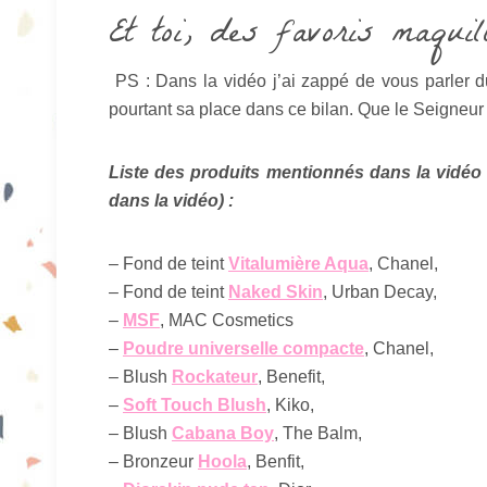
Et toi, des favoris maqui
PS : Dans la vidéo j’ai zappé de vous parler 
pourtant sa place dans ce bilan. Que le Seigneur
Liste des produits mentionnés dans la vidéo e
dans la vidéo) :
– Fond de teint
Vitalumière Aqua
, Chanel,
– Fond de teint
Naked Skin
, Urban Decay,
–
MSF
, MAC Cosmetics
–
Poudre universelle compacte
, Chanel,
– Blush
Rockateur
, Benefit,
–
Soft Touch Blush
, Kiko,
– Blush
Cabana Boy
, The Balm,
– Bronzeur
Hoola
, Benfit,