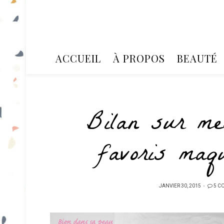
ACCUEIL
À PROPOS
BEAUTÉ
Bilan sur me
favoris maq
PUBLIÉ
JANVIER 30, 2015
5 C
SUR