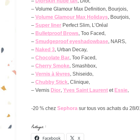
–
Diorskin nude tan
, Dior,
– Volume Glamour Max Definition, Bourjois,
–
Volume Glamour Max Holidays
, Bourjois,
–
Super liner
Perfect Slim, L’Oréal
–
Bulletproof Brows
, Too Faced,
–
Smudgeproof eyeshadowbase
, NARS,
–
Naked 3
, Urban Decay,
–
Chocolate Bar
, Too Faced,
–
Cherry Smoke
, Smashbox,
–
Vernis à lèvres
, Shiseido,
–
Chubby Stick
, Clinique,
– Vernis
Dior
,
Yves Saint Laurent
et
Essie
,
-20 % chez
Sephora
sur tous vos achats du 28/
Partager :
Facebook
X