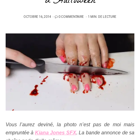
d’Halloween
PUBLIÉ
OCTOBRE 16, 2014
0 COMMENTAIRE
1 MIN. DE LECTURE
SUR
Vous l’aurez deviné, la photo n’est pas de moi mais
empruntée à
Kiana Jones SFX
. La bande annonce de sa