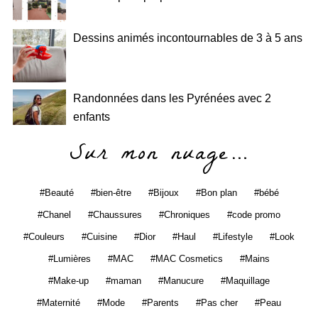
Dessins animés incontournables de 3 à 5 ans
Randonnées dans les Pyrénées avec 2
enfants
Sur mon nuage…
Beauté
bien-être
Bijoux
Bon plan
bébé
Chanel
Chaussures
Chroniques
code promo
Couleurs
Cuisine
Dior
Haul
Lifestyle
Look
Lumières
MAC
MAC Cosmetics
Mains
Make-up
maman
Manucure
Maquillage
Maternité
Mode
Parents
Pas cher
Peau