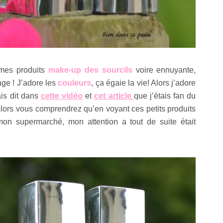
 mes produits
make-up des sourcils
voire ennuyante,
age ! J’adore les
couleurs
, ça égaie la vie! Alors j’adore
ais dit dans
cette vidéo
et
cet article
que j’étais fan du
Alors vous comprendrez qu’en voyant ces petits produits
n supermarché, mon attention a tout de suite était