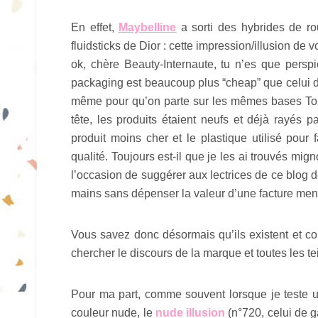
En effet,
Maybelline
a sorti des hybrides de r
fluidsticks de Dior : cette impression/illusion de v
ok, chère Beauty-Internaute, tu n’es que perspi
packaging est beaucoup plus “cheap” que celui de 
même pour qu’on parte sur les mêmes bases Toi e
tête, les produits étaient neufs et déjà rayés 
produit moins cher et le plastique utilisé pou
qualité. Toujours est-il que je les ai trouvés m
l’occasion de suggérer aux lectrices de ce blog 
mains sans dépenser la valeur d’une facture me
Vous savez donc désormais qu’ils existent et co
chercher le discours de la marque et toutes les 
Pour ma part, comme souvent lorsque je teste u
couleur nude, le
nude illusion
(n°720, celui de g