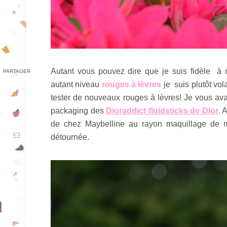
Autant vous pouvez dire que je suis fidèle à
PARTAGER
autant niveau
rouges à lèvres
je suis plutôt vol
tester de nouveaux rouges à lèvres! Je vous av
packaging des
Dioraddict fluidsticks de Dior
. 
de chez Maybelline au rayon maquillage de mo
détournée.