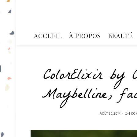
ACCUEIL
À PROPOS
BEAUTÉ
ColorElixir by 
Maybelline, fai
PUBLIÉ
AOÛT 30, 2014
4 CO
SUR