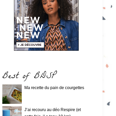
Best of BDSP
Ma recette du pain de courgettes
J’ai recouru au déo Respire (et