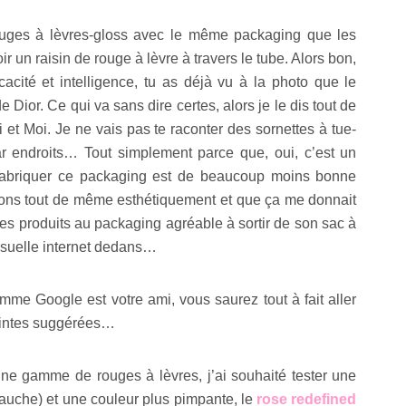
ouges à lèvres-gloss avec le même packaging que les
oir un raisin de rouge à lèvre à travers le tube. Alors bon,
cacité et intelligence, tu as déjà vu à la photo que le
Dior. Ce qui va sans dire certes, alors je le dis tout de
t Moi. Je ne vais pas te raconter des sornettes à tue-
par endroits… Tout simplement parce que, oui, c’est un
r fabriquer ce packaging est de beaucoup moins bonne
ignons tout de même esthétiquement et que ça me donnait
des produits au packaging agréable à sortir de son sac à
nsuelle internet dedans…
mme Google est votre ami, vous saurez tout à fait aller
teintes suggérées…
ne gamme de rouges à lèvres, j’ai souhaité tester une
auche) et une couleur plus pimpante, le
rose redefined