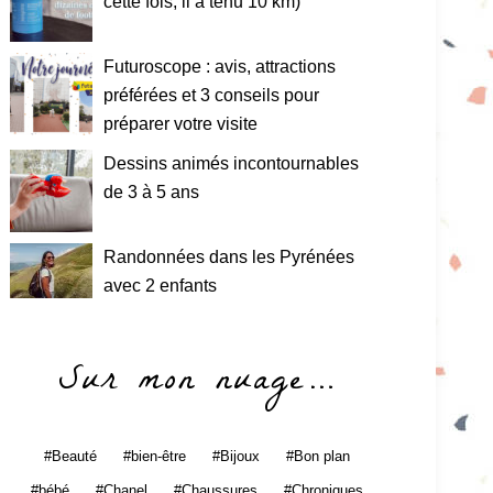
cette fois, il a tenu 10 km)
Futuroscope : avis, attractions
préférées et 3 conseils pour
préparer votre visite
Dessins animés incontournables
de 3 à 5 ans
Randonnées dans les Pyrénées
avec 2 enfants
Sur mon nuage…
Beauté
bien-être
Bijoux
Bon plan
bébé
Chanel
Chaussures
Chroniques