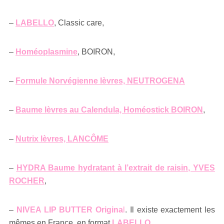
–
LABELLO
, Classic care,
–
Homéoplasmine
, BOIRON,
–
Formule Norvégienne lèvres, NEUTROGENA
–
Baume lèvres au Calendula, Homéostick BOIRON
,
–
Nutrix lèvres, LANCÔME
–
HYDRA Baume hydratant à l’extrait de raisin, YVES
ROCHER
,
–
NIVEA LIP BUTTER Origina
l
. Il existe exactement les
mêmes en France, en format
LABELLO
,