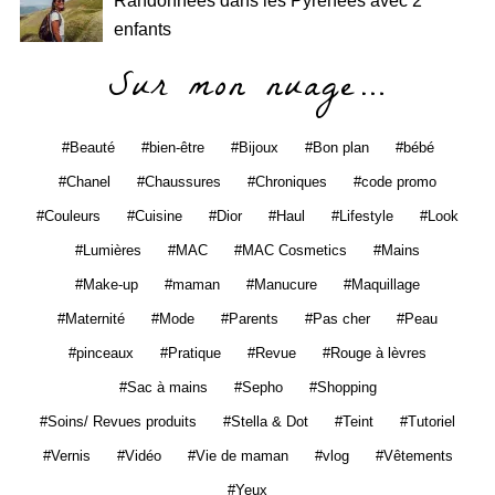
Randonnées dans les Pyrénées avec 2
enfants
Sur mon nuage…
Beauté
bien-être
Bijoux
Bon plan
bébé
Chanel
Chaussures
Chroniques
code promo
Couleurs
Cuisine
Dior
Haul
Lifestyle
Look
Lumières
MAC
MAC Cosmetics
Mains
Make-up
maman
Manucure
Maquillage
Maternité
Mode
Parents
Pas cher
Peau
pinceaux
Pratique
Revue
Rouge à lèvres
Sac à mains
Sepho
Shopping
Soins/ Revues produits
Stella & Dot
Teint
Tutoriel
Vernis
Vidéo
Vie de maman
vlog
Vêtements
Yeux