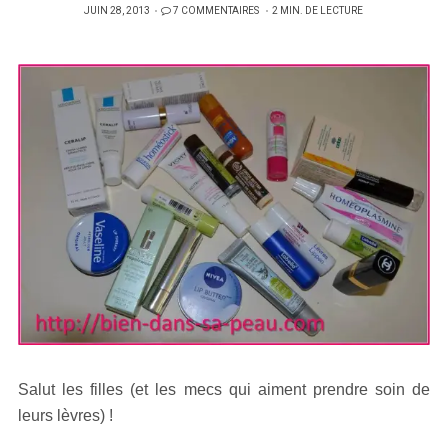
PUBLIÉ
JUIN 28, 2013
7 COMMENTAIRES
2 MIN. DE LECTURE
SUR
Salut les filles (et les mecs qui aiment prendre soin de
leurs lèvres) !