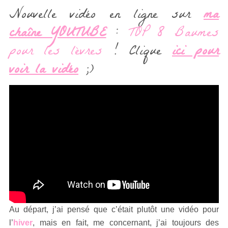
Nouvelle vidéo en ligne sur
ma
chaîne YOUTUBE
:
TOP 8 Baumes
pour les lèvres
! Clique
ici pour
voir la vidéo
;)
Au départ, j’ai pensé que c’était plutôt une vidéo pour
l’
hiver
, mais en fait, me concernant, j’ai toujours des