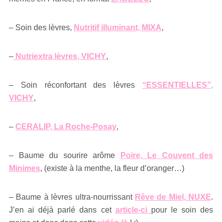
– Soin des lèvres,
Nutritif illuminant, MIXA
,
–
Nutriextra lèvres, VICHY
,
– Soin réconfortant des lèvres
“ESSENTIELLES”,
VICHY
,
–
CERALIP, La Roche-Posay
,
– Baume du sourire arôme
Poire, Le Couvent des
Minimes
, (existe à la menthe, la fleur d’oranger…)
– Baume à lèvres ultra-nourrissant
Rêve de Miel, NUXE
.
J’en ai déjà parlé dans cet
article-ci
pour le soin des