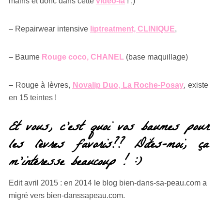
mains et donc dans cette
vidéo-là
! ;)
– Repairwear intensive
liptreatment, CLINIQUE
,
– Baume
Rouge coco, CHANEL
(base maquillage)
– Rouge à lèvres,
Novalip Duo, La Roche-Posay
, existe
en 15 teintes !
Et vous, c’est quoi vos baumes pour
les lèvres favoris?? Dites-moi, ça
m’intéresse beaucoup ! :)
Edit avril 2015 : en 2014 le blog bien-dans-sa-peau.com a
migré vers bien-danssapeau.com.