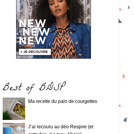
Best of BDSP
Ma recette du pain de courgettes
J’ai recouru au déo Respire (et