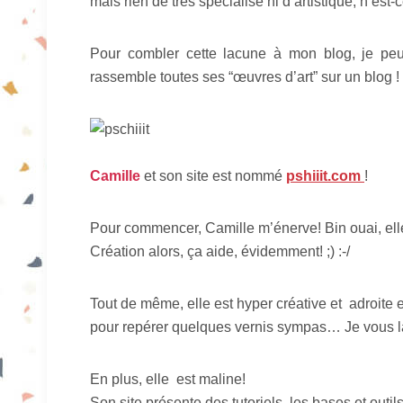
mais rien de très spécialisé ni d’artistique, n’est-
Pour combler cette lacune à mon blog, je peux
rassemble toutes ses “œuvres d’art” sur un blog !
Camille
et son site est nommé
pshiiit.com
!
Pour commencer, Camille m’énerve! Bin ouai, elle
Création alors, ça aide, évidemment! ;) :-/
Tout de même, elle est hyper créative et adroite e
pour repérer quelques vernis sympas… Je vous l
En plus, elle est maline!
Son site présente des tutoriels, les bases et
outil