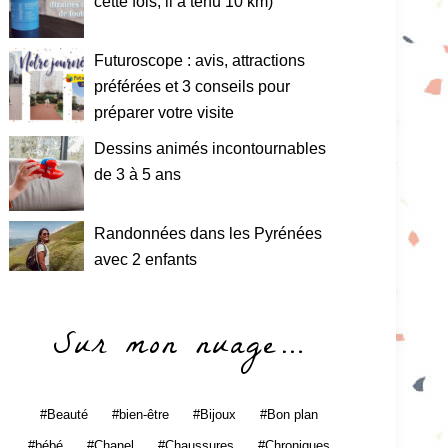
cette fois, il a tenu 10 km)
Futuroscope : avis, attractions
préférées et 3 conseils pour
préparer votre visite
Dessins animés incontournables
de 3 à 5 ans
Randonnées dans les Pyrénées
avec 2 enfants
Sur mon nuage…
Beauté
bien-être
Bijoux
Bon plan
bébé
Chanel
Chaussures
Chroniques