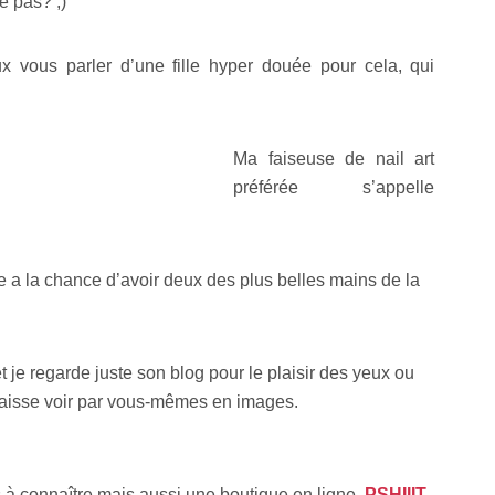
ce pas? ;)
 vous parler d’une fille hyper douée pour cela, qui
Ma faiseuse de nail art
préférée s’appelle
 a la chance d’avoir deux des plus belles mains de la
t je regarde juste son blog pour le plaisir des yeux ou
aisse voir par vous-mêmes en images.
s à connaître mais aussi une boutique en ligne,
PSHIIIT-