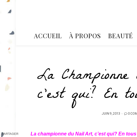
ACCUEIL
À PROPOS
BEAUTÉ
La Championn
c’est qui? En 
PUBLIÉ
JUIN 9, 2013
0 CO
SUR
La championne du Nail Art, c’est qui? En tous 
PARTAGER