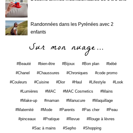
Randonnées dans les Pyrénées avec 2
enfants
Sur mon nuage…
Beauté
bien-être
Bijoux
Bon plan
bébé
Chanel
Chaussures
Chroniques
code promo
Couleurs
Cuisine
Dior
Haul
Lifestyle
Look
Lumières
MAC
MAC Cosmetics
Mains
Make-up
maman
Manucure
Maquillage
Maternité
Mode
Parents
Pas cher
Peau
pinceaux
Pratique
Revue
Rouge à lèvres
Sac à mains
Sepho
Shopping