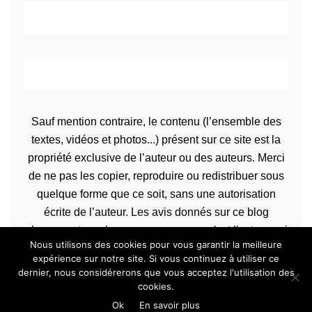
Sauf mention contraire, le contenu (l’ensemble des
textes, vidéos et photos...) présent sur ce site est la
propriété exclusive de l’auteur ou des auteurs. Merci
de ne pas les copier, reproduire ou redistribuer sous
quelque forme que ce soit, sans une autorisation
écrite de l’auteur. Les avis donnés sur ce blog
n’engagent que la propre personne qu'est l'auteur qui
Nous utilisons des cookies pour vous garantir la meilleure
les rédige.
expérience sur notre site. Si vous continuez à utiliser ce
dernier, nous considérerons que vous acceptez l'utilisation des
cookies.
Copyrights Bien dans sa peau © 2013-2020 Tous droits réservés
Ok
En savoir plus