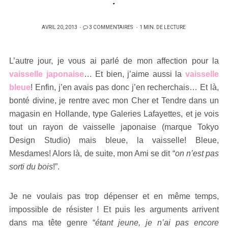
!
PUBLIÉ
AVRIL 20, 2013
3 COMMENTAIRES
1 MIN. DE LECTURE
SUR
L’autre jour, je vous ai parlé de mon affection pour la
vaisselle japonaise
… Et bien, j’aime aussi la
vaisselle
bleue
! Enfin, j’en avais pas donc j’en recherchais… Et là,
bonté divine, je rentre avec mon Cher et Tendre dans un
magasin en Hollande, type Galeries Lafayettes, et je vois
tout un rayon de vaisselle japonaise (marque Tokyo
Design Studio) mais bleue, la vaisselle! Bleue,
Mesdames! Alors là, de suite, mon Ami se dit “
on n’est pas
sorti du bois
!”.
Je ne voulais pas trop dépenser et en même temps,
impossible de résister ! Et puis les arguments arrivent
dans ma tête genre “
étant jeune, je n’ai pas encore