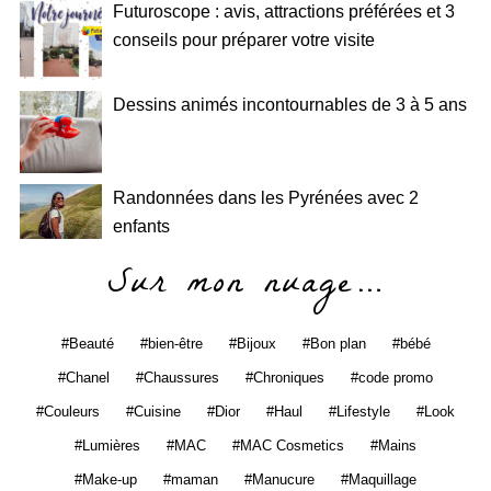
Futuroscope : avis, attractions préférées et 3
conseils pour préparer votre visite
Dessins animés incontournables de 3 à 5 ans
Randonnées dans les Pyrénées avec 2
enfants
Sur mon nuage…
Beauté
bien-être
Bijoux
Bon plan
bébé
Chanel
Chaussures
Chroniques
code promo
Couleurs
Cuisine
Dior
Haul
Lifestyle
Look
Lumières
MAC
MAC Cosmetics
Mains
Make-up
maman
Manucure
Maquillage