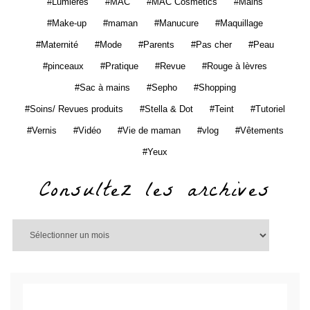
Lumières
MAC
MAC Cosmetics
Mains
Make-up
maman
Manucure
Maquillage
Maternité
Mode
Parents
Pas cher
Peau
pinceaux
Pratique
Revue
Rouge à lèvres
Sac à mains
Sepho
Shopping
Soins/ Revues produits
Stella & Dot
Teint
Tutoriel
Vernis
Vidéo
Vie de maman
vlog
Vêtements
Yeux
Consultez les archives