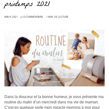
printemps 2021
PUBLIÉ
MAI 9, 2021
0 COMMENTAIRE
1 MIN. DE LECTURE
SUR
Dans la douceur et la bonne humeur, je vous présente ma
routine du matin d’un mercredi dans ma vie de maman.
C’est en quelque sorte mon miracle morning à moi pour