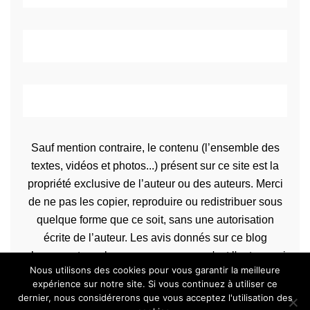
Sauf mention contraire, le contenu (l’ensemble des
textes, vidéos et photos...) présent sur ce site est la
propriété exclusive de l’auteur ou des auteurs. Merci
de ne pas les copier, reproduire ou redistribuer sous
quelque forme que ce soit, sans une autorisation
écrite de l’auteur. Les avis donnés sur ce blog
n’engagent que la propre personne qu'est l'auteur qui
Nous utilisons des cookies pour vous garantir la meilleure
les rédige.
expérience sur notre site. Si vous continuez à utiliser ce
dernier, nous considérerons que vous acceptez l'utilisation des