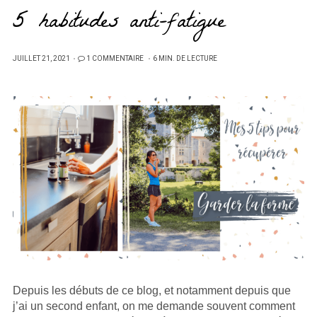
5 habitudes anti-fatigue
PUBLIÉ
JUILLET 21, 2021
1 COMMENTAIRE
6 MIN. DE LECTURE
SUR
Depuis les débuts de ce blog, et notamment depuis que
j’ai un second enfant, on me demande souvent comment