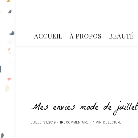
ACCUEIL
À PROPOS
BEAUTÉ
Mes envies mode de juillet
PUBLIÉ
JUILLET 31, 2019
0 COMMENTAIRE
1 MIN. DE LECTURE
SUR