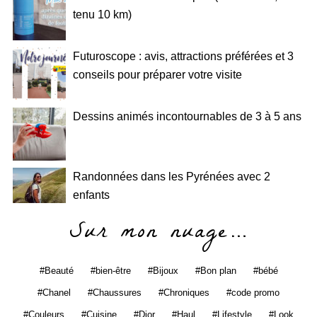
tenu 10 km)
Futuroscope : avis, attractions préférées et 3
conseils pour préparer votre visite
Dessins animés incontournables de 3 à 5 ans
Randonnées dans les Pyrénées avec 2
enfants
Sur mon nuage…
Beauté
bien-être
Bijoux
Bon plan
bébé
Chanel
Chaussures
Chroniques
code promo
Couleurs
Cuisine
Dior
Haul
Lifestyle
Look