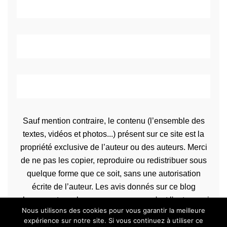
Sauf mention contraire, le contenu (l’ensemble des
textes, vidéos et photos...) présent sur ce site est la
propriété exclusive de l’auteur ou des auteurs. Merci
de ne pas les copier, reproduire ou redistribuer sous
quelque forme que ce soit, sans une autorisation
écrite de l’auteur. Les avis donnés sur ce blog
n’engagent que la propre personne qu'est l'auteur qui
Nous utilisons des cookies pour vous garantir la meilleure
les rédige.
expérience sur notre site. Si vous continuez à utiliser ce