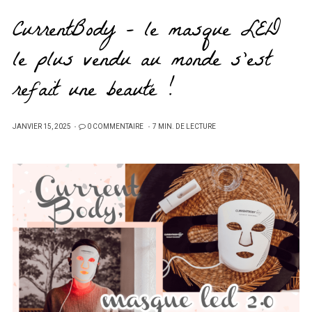
CurrentBody – le masque LED
le plus vendu au monde s’est
refait une beauté !
PUBLIÉ
JANVIER 15, 2025
0 COMMENTAIRE
7 MIN. DE LECTURE
SUR