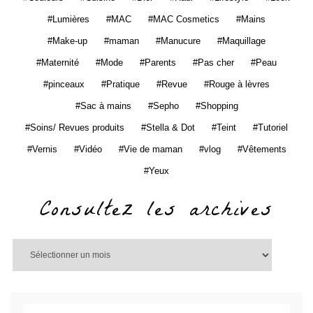
Lumières
MAC
MAC Cosmetics
Mains
Make-up
maman
Manucure
Maquillage
Maternité
Mode
Parents
Pas cher
Peau
pinceaux
Pratique
Revue
Rouge à lèvres
Sac à mains
Sepho
Shopping
Soins/ Revues produits
Stella & Dot
Teint
Tutoriel
Vernis
Vidéo
Vie de maman
vlog
Vêtements
Yeux
Consultez les archives