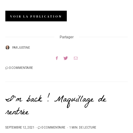
VOIR LA PUBLICATION
Partager
PAR
JUSTINE
0 COMMENTAIRE
I’m back ! Maquillage de
rentrée
PUBLIÉ
SEPTEMBRE 12, 2021
0 COMMENTAIRE
1 MIN. DE LECTURE