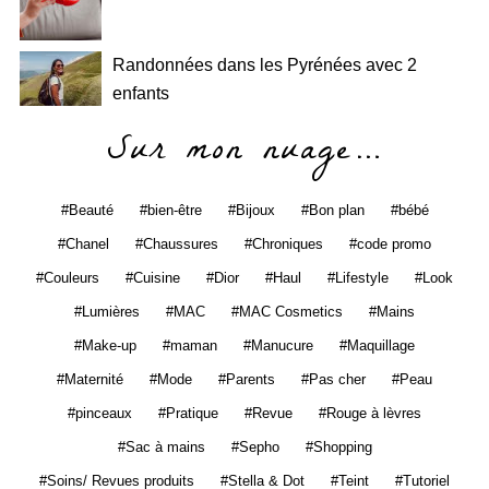
Randonnées dans les Pyrénées avec 2
enfants
Sur mon nuage…
Beauté
bien-être
Bijoux
Bon plan
bébé
Chanel
Chaussures
Chroniques
code promo
Couleurs
Cuisine
Dior
Haul
Lifestyle
Look
Lumières
MAC
MAC Cosmetics
Mains
Make-up
maman
Manucure
Maquillage
Maternité
Mode
Parents
Pas cher
Peau
pinceaux
Pratique
Revue
Rouge à lèvres
Sac à mains
Sepho
Shopping
Soins/ Revues produits
Stella & Dot
Teint
Tutoriel