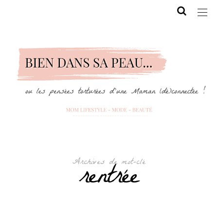
Archives de mot-clé
rentrée