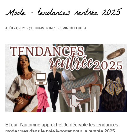
Mode – tendances rentrée 2025
PUBLIÉ
AOÛT 24, 2025
0 COMMENTAIRE
1 MIN. DE LECTURE
SUR
Et oui, l’automne approche! Je décrypte les tendances
mode vues dans le prêt-à-porter pour la rentrée 2025.