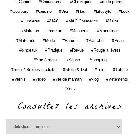
Chanel
Chaussures
Chroniques
code promo
Couleurs
Cuisine
Dior
Haul
Lifestyle
Look
Lumières
MAC
MAC Cosmetics
Mains
Make-up
maman
Manucure
Maquillage
Maternité
Mode
Parents
Pas cher
Peau
pinceaux
Pratique
Revue
Rouge à lèvres
Sac à mains
Sepho
Shopping
Soins/ Revues produits
Stella & Dot
Teint
Tutoriel
Vernis
Vidéo
Vie de maman
vlog
Vêtements
Yeux
Consultez les archives