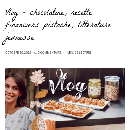
Vlog – chocolatine, recette
financiers pistache, littérature
jeunesse
PUBLIÉ
OCTOBRE 30, 2022
0 COMMENTAIRE
1 MIN. DE LECTURE
SUR