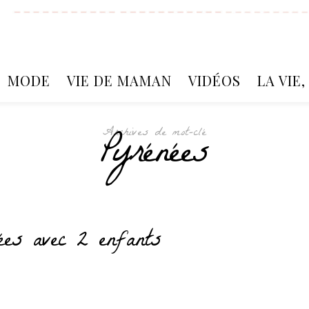
MODE
VIE DE MAMAN
VIDÉOS
LA VIE
Archives de mot-clé
Pyrénées
ées avec 2 enfants