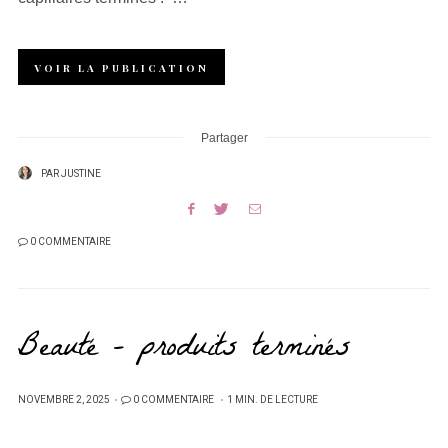
VOIR LA PUBLICATION
Partager
PAR
JUSTINE
0 COMMENTAIRE
Beauté – produits terminés
PUBLIÉ
NOVEMBRE 2, 2025
0 COMMENTAIRE
1 MIN. DE LECTURE
SUR