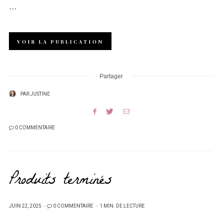
…
VOIR LA PUBLICATION
Partager
PAR
JUSTINE
0 COMMENTAIRE
Produits terminés
PUBLIÉ
JUIN 22, 2025
0 COMMENTAIRE
1 MIN. DE LECTURE
SUR