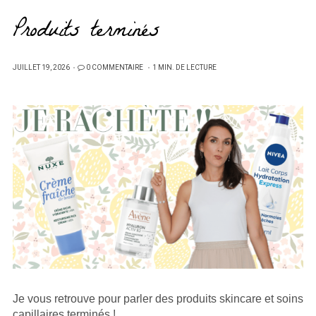
Produits terminés
PUBLIÉ
JUILLET 19, 2026
0 COMMENTAIRE
1 MIN. DE LECTURE
SUR
Je vous retrouve pour parler des produits skincare et soins
capillaires terminés ! …