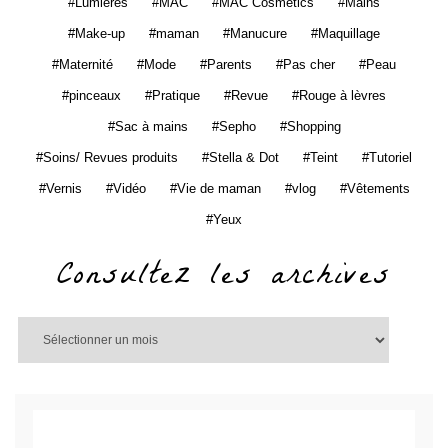
Lumières
MAC
MAC Cosmetics
Mains
Make-up
maman
Manucure
Maquillage
Maternité
Mode
Parents
Pas cher
Peau
pinceaux
Pratique
Revue
Rouge à lèvres
Sac à mains
Sepho
Shopping
Soins/ Revues produits
Stella & Dot
Teint
Tutoriel
Vernis
Vidéo
Vie de maman
vlog
Vêtements
Yeux
Consultez les archives