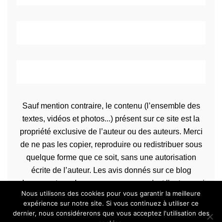
Sauf mention contraire, le contenu (l’ensemble des
textes, vidéos et photos...) présent sur ce site est la
propriété exclusive de l’auteur ou des auteurs. Merci
de ne pas les copier, reproduire ou redistribuer sous
quelque forme que ce soit, sans une autorisation
écrite de l’auteur. Les avis donnés sur ce blog
n’engagent que la propre personne qu'est l'auteur qui
Nous utilisons des cookies pour vous garantir la meilleure
les rédige.
expérience sur notre site. Si vous continuez à utiliser ce
dernier, nous considérerons que vous acceptez l'utilisation des