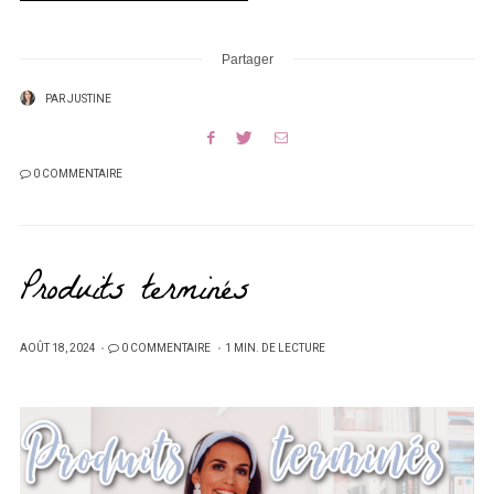
Partager
PAR
JUSTINE
0 COMMENTAIRE
Produits terminés
PUBLIÉ
AOÛT 18, 2024
0 COMMENTAIRE
1 MIN. DE LECTURE
SUR