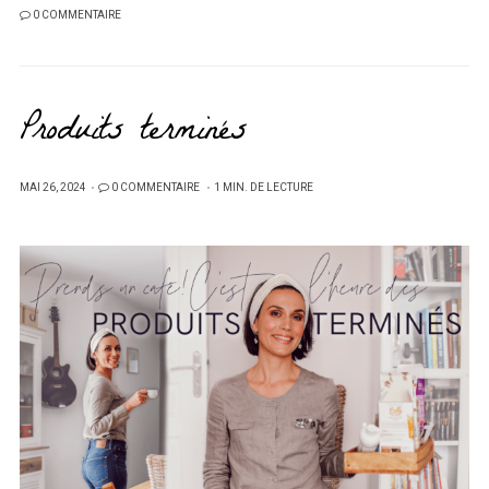
0 COMMENTAIRE
Produits terminés
PUBLIÉ
MAI 26, 2024
0 COMMENTAIRE
1 MIN. DE LECTURE
SUR