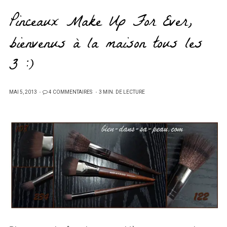
Pinceaux Make Up For Ever,
bienvenus à la maison tous les
3 :)
PUBLIÉ
MAI 5, 2013
4 COMMENTAIRES
3 MIN. DE LECTURE
SUR