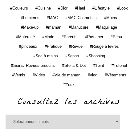
Couleurs
Cuisine
Dior
Haul
Lifestyle
Look
Lumières
MAC
MAC Cosmetics
Mains
Make-up
maman
Manucure
Maquillage
Maternité
Mode
Parents
Pas cher
Peau
pinceaux
Pratique
Revue
Rouge à lèvres
Sac à mains
Sepho
Shopping
Soins/ Revues produits
Stella & Dot
Teint
Tutoriel
Vernis
Vidéo
Vie de maman
vlog
Vêtements
Yeux
Consultez les archives