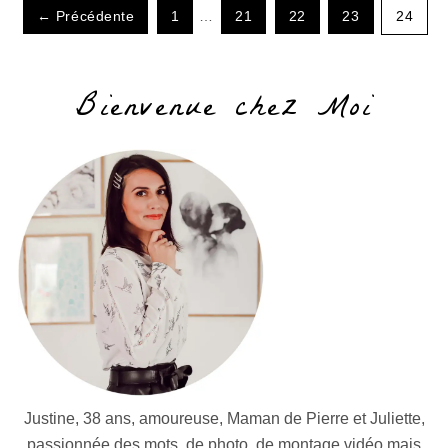
← Précédente
1
…
21
22
23
24
Bienvenue chez Moi
Justine, 38 ans, amoureuse, Maman de Pierre et Juliette,
passionnée des mots, de photo, de montage vidéo mais