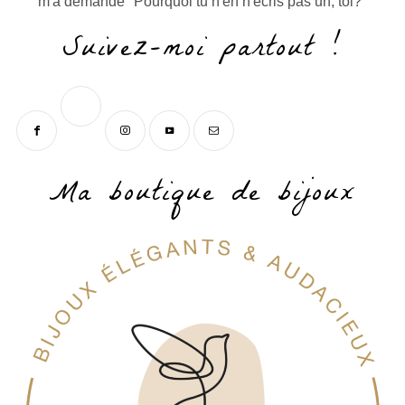
m'a demandé "Pourquoi tu n'en n'écris pas un, toi?"
Suivez-moi partout !
Ma boutique de bijoux