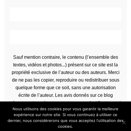
Sauf mention contraire, le contenu (l’ensemble des
textes, vidéos et photos...) présent sur ce site est la
propriété exclusive de l’auteur ou des auteurs. Merci
de ne pas les copier, reproduire ou redistribuer sous
quelque forme que ce soit, sans une autorisation
écrite de l’auteur. Les avis donnés sur ce blog
n’engagent que la propre personne qu'est l'auteur qui
Nous utilisons des cookies pour vous garantir la meilleure
les rédige.
expérience sur notre site. Si vous continuez à utiliser ce
dernier, nous considérerons que vous acceptez l'utilisation des
cookies.
Copyrights Bien dans sa peau © 2013-2020 Tous droits réservés