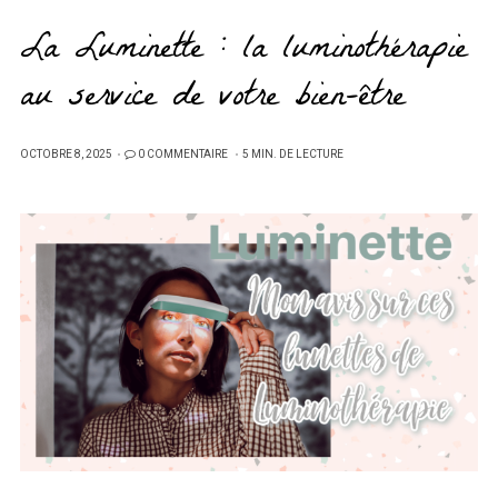
La Luminette : la luminothérapie
au service de votre bien-être
PUBLIÉ
OCTOBRE 8, 2025
0 COMMENTAIRE
5 MIN. DE LECTURE
SUR