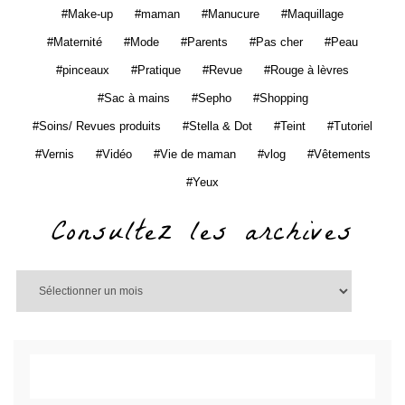
Make-up
maman
Manucure
Maquillage
Maternité
Mode
Parents
Pas cher
Peau
pinceaux
Pratique
Revue
Rouge à lèvres
Sac à mains
Sepho
Shopping
Soins/ Revues produits
Stella & Dot
Teint
Tutoriel
Vernis
Vidéo
Vie de maman
vlog
Vêtements
Yeux
Consultez les archives