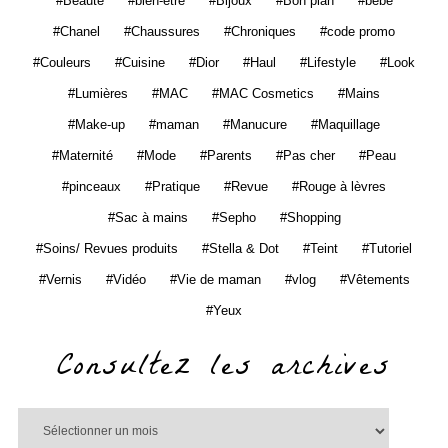
Beauté
bien-être
Bijoux
Bon plan
bébé
Chanel
Chaussures
Chroniques
code promo
Couleurs
Cuisine
Dior
Haul
Lifestyle
Look
Lumières
MAC
MAC Cosmetics
Mains
Make-up
maman
Manucure
Maquillage
Maternité
Mode
Parents
Pas cher
Peau
pinceaux
Pratique
Revue
Rouge à lèvres
Sac à mains
Sepho
Shopping
Soins/ Revues produits
Stella & Dot
Teint
Tutoriel
Vernis
Vidéo
Vie de maman
vlog
Vêtements
Yeux
Consultez les archives