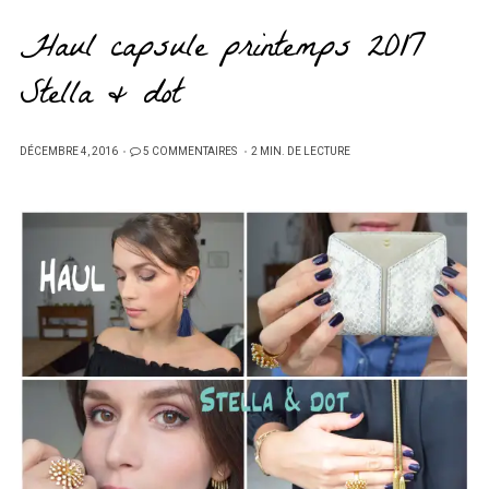
Haul capsule printemps 2017
Stella & dot
PUBLIÉ
DÉCEMBRE 4, 2016
5 COMMENTAIRES
2 MIN. DE LECTURE
SUR