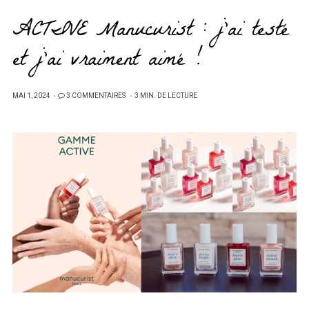
ACTIVE Manucurist : j’ai testé
et j’ai vraiment aimé !
PUBLIÉ
MAI 1, 2024
3 COMMENTAIRES
3 MIN. DE LECTURE
SUR