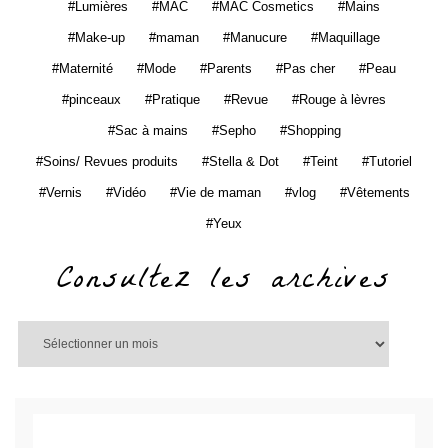
Lumières
MAC
MAC Cosmetics
Mains
Make-up
maman
Manucure
Maquillage
Maternité
Mode
Parents
Pas cher
Peau
pinceaux
Pratique
Revue
Rouge à lèvres
Sac à mains
Sepho
Shopping
Soins/ Revues produits
Stella & Dot
Teint
Tutoriel
Vernis
Vidéo
Vie de maman
vlog
Vêtements
Yeux
Consultez les archives