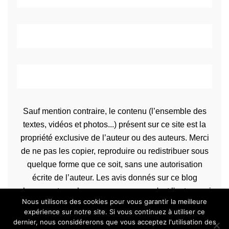
Sauf mention contraire, le contenu (l’ensemble des
textes, vidéos et photos...) présent sur ce site est la
propriété exclusive de l’auteur ou des auteurs. Merci
de ne pas les copier, reproduire ou redistribuer sous
quelque forme que ce soit, sans une autorisation
écrite de l’auteur. Les avis donnés sur ce blog
n’engagent que la propre personne qu'est l'auteur qui
Nous utilisons des cookies pour vous garantir la meilleure
les rédige.
expérience sur notre site. Si vous continuez à utiliser ce
dernier, nous considérerons que vous acceptez l'utilisation des