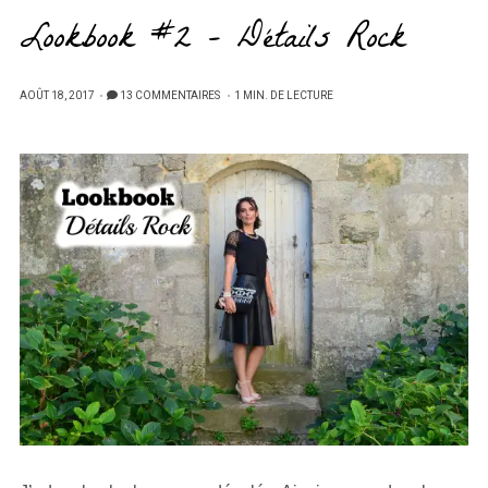
Lookbook #2 – Détails Rock
PUBLIÉ
AOÛT 18, 2017
13 COMMENTAIRES
1 MIN. DE LECTURE
SUR