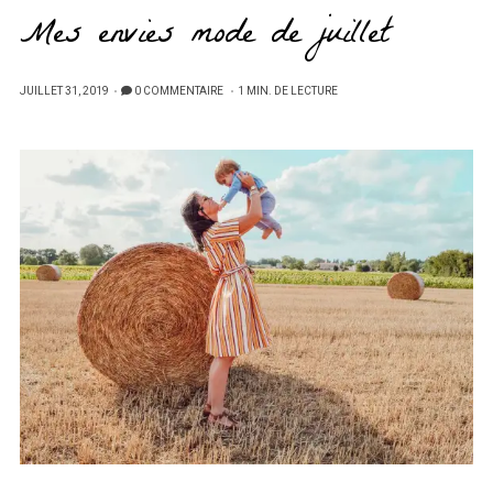
Mes envies mode de juillet
PUBLIÉ
JUILLET 31, 2019
0 COMMENTAIRE
1 MIN. DE LECTURE
SUR