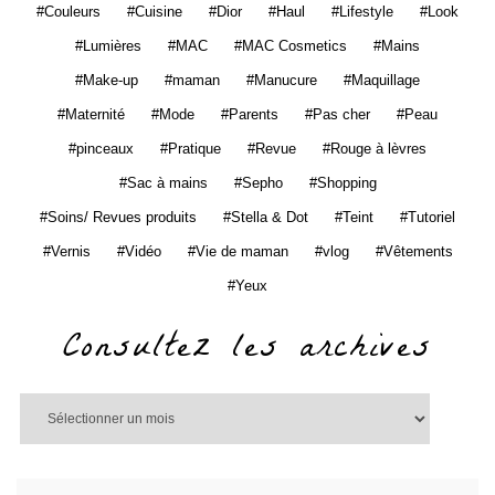
Couleurs
Cuisine
Dior
Haul
Lifestyle
Look
Lumières
MAC
MAC Cosmetics
Mains
Make-up
maman
Manucure
Maquillage
Maternité
Mode
Parents
Pas cher
Peau
pinceaux
Pratique
Revue
Rouge à lèvres
Sac à mains
Sepho
Shopping
Soins/ Revues produits
Stella & Dot
Teint
Tutoriel
Vernis
Vidéo
Vie de maman
vlog
Vêtements
Yeux
Consultez les archives