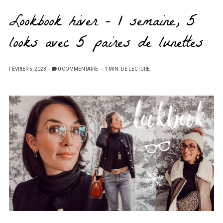
Lookbook hiver – 1 semaine, 5
looks avec 5 paires de lunettes
PUBLIÉ
FÉVRIER 5, 2023
0 COMMENTAIRE
1 MIN. DE LECTURE
SUR