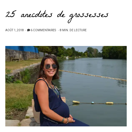
25 anecdotes de grossesses
PUBLIÉ
AOÛT 1, 2018
6 COMMENTAIRES
8 MIN. DE LECTURE
SUR