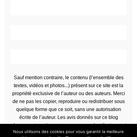
Sauf mention contraire, le contenu (l’ensemble des
textes, vidéos et photos...) présent sur ce site est la
propriété exclusive de l’auteur ou des auteurs. Merci
de ne pas les copier, reproduire ou redistribuer sous
quelque forme que ce soit, sans une autorisation
écrite de l’auteur. Les avis donnés sur ce blog
n’engagent que la propre personne qu'est l'auteur qui
Nous utilisons des cookies pour vous garantir la meilleure
les rédige.