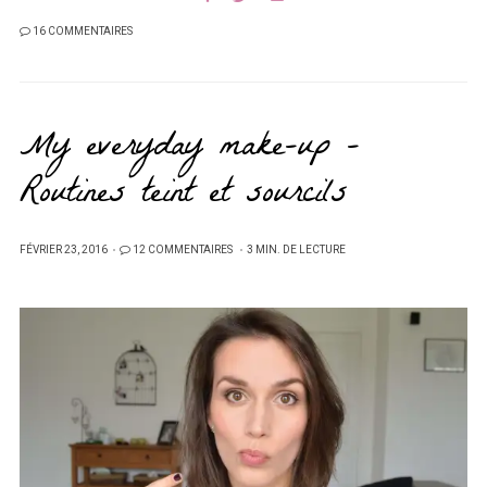
16 COMMENTAIRES
My everyday make-up –
Routines teint et sourcils
PUBLIÉ
FÉVRIER 23, 2016
12 COMMENTAIRES
3 MIN. DE LECTURE
SUR