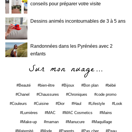
conseils pour préparer votre visite
Dessins animés incontournables de 3 à 5 ans
Randonnées dans les Pyrénées avec 2
enfants
Sur mon nuage…
Beauté
bien-être
Bijoux
Bon plan
bébé
Chanel
Chaussures
Chroniques
code promo
Couleurs
Cuisine
Dior
Haul
Lifestyle
Look
Lumières
MAC
MAC Cosmetics
Mains
Make-up
maman
Manucure
Maquillage
Maternité
Mode
Parents
Pas cher
Peau