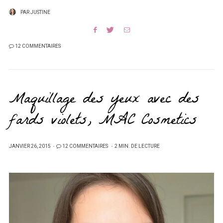
PAR
JUSTINE
12 COMMENTAIRES
Maquillage des yeux avec des
fards violets, MAC Cosmetics
PUBLIÉ
JANVIER 26, 2015
12 COMMENTAIRES
2 MIN. DE LECTURE
SUR