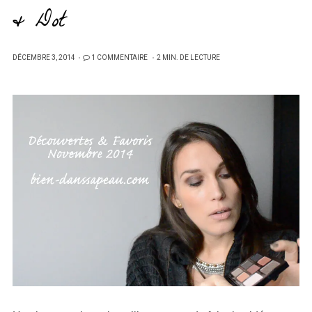
& Dot
PUBLIÉ
DÉCEMBRE 3, 2014
1 COMMENTAIRE
2 MIN. DE LECTURE
SUR