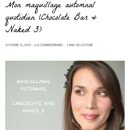
Mon maquillage automnal
quotidien (Chocolate Bar &
Naked 3)
PUBLIÉ
OCTOBRE 15, 2014
4 COMMENTAIRES
1 MIN. DE LECTURE
SUR