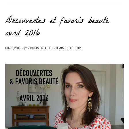
Découvertes et favoris beauté
avril 2016
PUBLIÉ
MAI 1, 2016
2 COMMENTAIRES
3 MIN. DE LECTURE
SUR