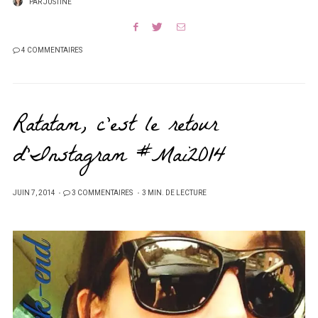
PAR
JUSTINE
4 COMMENTAIRES
Ratatam, c’est le retour
d’Instagram #Mai2014
PUBLIÉ
JUIN 7, 2014
3 COMMENTAIRES
3 MIN. DE LECTURE
SUR