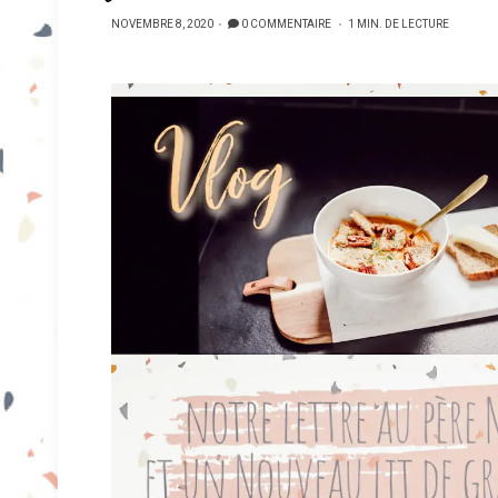
PUBLIÉ
NOVEMBRE 8, 2020
0 COMMENTAIRE
1 MIN. DE LECTURE
SUR