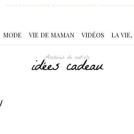
MODE
VIE DE MAMAN
VIDÉOS
LA VIE
Archives de mot-clé
idées cadeau
1