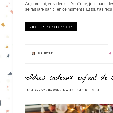
Aujourd’hui, en vidéo sur YouTube, je te parle de
se fait rare par ici en ce moment ! Et toi, t’as re
VOIR LA PUBLICATION
PAR
JUSTINE
Idées cadeaux enfant de 
PUBLIÉ
JANVIER 5, 2022
4 COMMENTAIRES
3 MIN. DE LECTURE
SUR