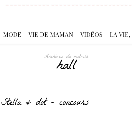
MODE
VIE DE MAMAN
VIDÉOS
LA VIE
Archives de mot-clé
hall
 Stella & dot – concours