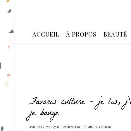
ACCUEIL
À PROPOS
BEAUTÉ
Favoris culture – je lis, j
je bouge
PUBLIÉ
AVRIL 30, 2023
0 COMMENTAIRE
1 MIN. DE LECTURE