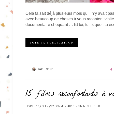
Cela faisait déjà plusieurs mois qu’il n’y avait pa
avec beaucoup de choses à vous raconter : visites 
documentaire choquant … Et toi, tu lis quoi, tu é
VOIR LA PUBLICATION
PAR
JUSTINE
15 films réconfortants à vo
PUBLIÉ
FÉVRIER 10, 2021
2 COMMENTAIRES
8 MIN. DE LECTURE
SUR