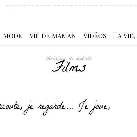
MODE
VIE DE MAMAN
VIDÉOS
LA VIE
Archives de mot-clé
Films
’écoute, je regarde… Je joue,