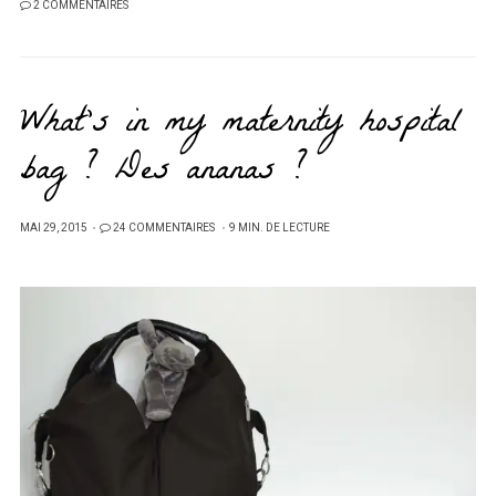
2 COMMENTAIRES
What’s in my maternity hospital
bag ? Des ananas ?
PUBLIÉ
MAI 29, 2015
24 COMMENTAIRES
9 MIN. DE LECTURE
SUR