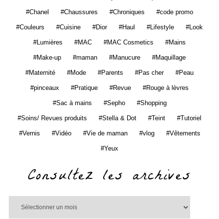
Chanel
Chaussures
Chroniques
code promo
Couleurs
Cuisine
Dior
Haul
Lifestyle
Look
Lumières
MAC
MAC Cosmetics
Mains
Make-up
maman
Manucure
Maquillage
Maternité
Mode
Parents
Pas cher
Peau
pinceaux
Pratique
Revue
Rouge à lèvres
Sac à mains
Sepho
Shopping
Soins/ Revues produits
Stella & Dot
Teint
Tutoriel
Vernis
Vidéo
Vie de maman
vlog
Vêtements
Yeux
Consultez les archives