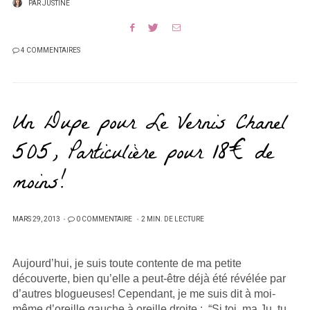
PAR
JUSTINE
4 COMMENTAIRES
Un Dupe pour Le Vernis Chanel
505, Particulière pour 18€ de
moins!
PUBLIÉ
MARS 29, 2013
0 COMMENTAIRE
2 MIN. DE LECTURE
SUR
Aujourd’hui, je suis toute contente de ma petite
découverte, bien qu’elle a peut-être déjà été révélée par
d’autres blogueuses! Cependant, je me suis dit à moi-
même d’oreille gauche à oreille droite : “Si toi, ma Ju, tu