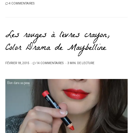
4 COMMENTAIRES
Les rouges à lèvres crayon,
Color Drama de Maybelline
PUBLIÉ
FÉVRIER 18, 2015
14 COMMENTAIRES
3 MIN. DE LECTURE
SUR