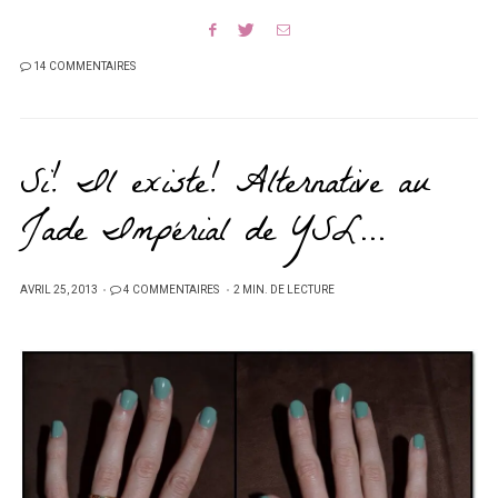
14 COMMENTAIRES
Si! Il existe! Alternative au
Jade Impérial de YSL…
PUBLIÉ
AVRIL 25, 2013
4 COMMENTAIRES
2 MIN. DE LECTURE
SUR