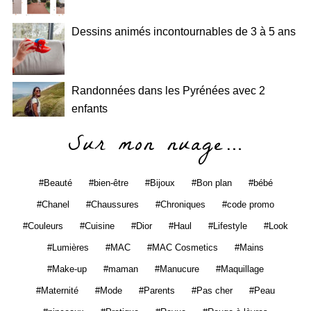
Dessins animés incontournables de 3 à 5 ans
Randonnées dans les Pyrénées avec 2
enfants
Sur mon nuage…
Beauté
bien-être
Bijoux
Bon plan
bébé
Chanel
Chaussures
Chroniques
code promo
Couleurs
Cuisine
Dior
Haul
Lifestyle
Look
Lumières
MAC
MAC Cosmetics
Mains
Make-up
maman
Manucure
Maquillage
Maternité
Mode
Parents
Pas cher
Peau