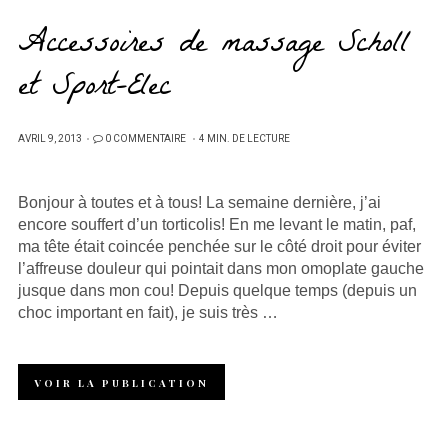
Accessoires de massage Scholl
et Sport-Elec
PUBLIÉ
AVRIL 9, 2013
0 COMMENTAIRE
4 MIN. DE LECTURE
SUR
Bonjour à toutes et à tous! La semaine dernière, j’ai
encore souffert d’un torticolis! En me levant le matin, paf,
ma tête était coincée penchée sur le côté droit pour éviter
l’affreuse douleur qui pointait dans mon omoplate gauche
jusque dans mon cou! Depuis quelque temps (depuis un
choc important en fait), je suis très …
VOIR LA PUBLICATION