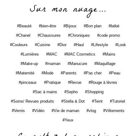
Sur mon nuage…
Beauté
bien-être
Bijoux
Bon plan
bébé
Chanel
Chaussures
Chroniques
code promo
Couleurs
Cuisine
Dior
Haul
Lifestyle
Look
Lumières
MAC
MAC Cosmetics
Mains
Make-up
maman
Manucure
Maquillage
Maternité
Mode
Parents
Pas cher
Peau
pinceaux
Pratique
Revue
Rouge à lèvres
Sac à mains
Sepho
Shopping
Soins/ Revues produits
Stella & Dot
Teint
Tutoriel
Vernis
Vidéo
Vie de maman
vlog
Vêtements
Yeux